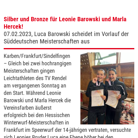
Silber und Bronze für Leonie Barowski und Marla
Hercek!
07.02.2023, Luca Barowski scheidet im Vorlauf der
Süddeutschen Meisterschaften aus
Karben/Frankfurt/Sindelfingen
– Gleich bei zwei hochrangigen
Meisterschaften gingen
Leichtathleten des TV Rendel
am vergangenen Sonntag an
den Start. Während Leonie
Barowski und Marla Hercek die
Vereinsfarben äußerst
erfolgreich bei den Hessischen
Winterwurf-Meisterschaften in
Frankfurt im Speerwurf der 14-jährigen vertraten, versuchte
sich Leonies Bruder Luca eine Ebene höher bei den