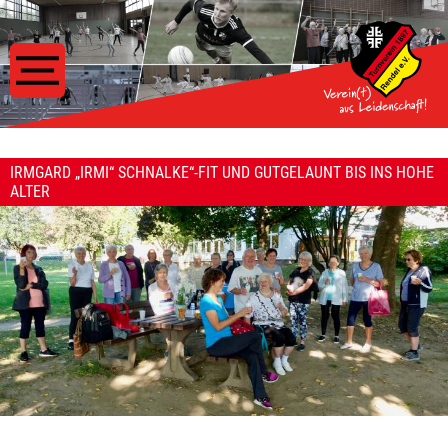
IRMGARD „IRMI“ SCHNALKE“-FIT UND GUTGELAUNT BIS INS HOHE
ALTER