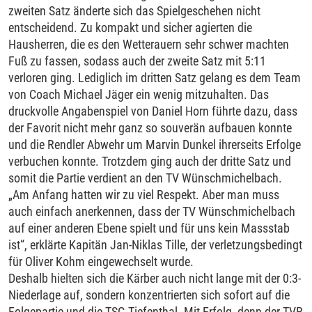
zweiten Satz änderte sich das Spielgeschehen nicht
entscheidend. Zu kompakt und sicher agierten die
Hausherren, die es den Wetterauern sehr schwer machten
Fuß zu fassen, sodass auch der zweite Satz mit 5:11
verloren ging. Lediglich im dritten Satz gelang es dem Team
von Coach Michael Jäger ein wenig mitzuhalten. Das
druckvolle Angabenspiel von Daniel Horn führte dazu, dass
der Favorit nicht mehr ganz so souverän aufbauen konnte
und die Rendler Abwehr um Marvin Dunkel ihrerseits Erfolge
verbuchen konnte. Trotzdem ging auch der dritte Satz und
somit die Partie verdient an den TV Wünschmichelbach.
„Am Anfang hatten wir zu viel Respekt. Aber man muss
auch einfach anerkennen, dass der TV Wünschmichelbach
auf einer anderen Ebene spielt und für uns kein Massstab
ist“, erklärte Kapitän Jan-Niklas Tille, der verletzungsbedingt
für Oliver Kohm eingewechselt wurde.
Deshalb hielten sich die Kärber auch nicht lange mit der 0:3-
Niederlage auf, sondern konzentrierten sich sofort auf die
Folgepartie und die TSG Tiefenthal. Mit Erfolg, denn der TVR