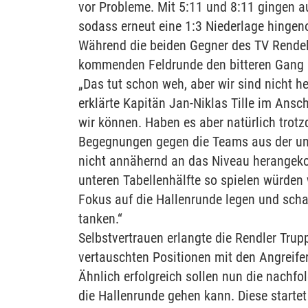
vor Probleme. Mit 5:11 und 8:11 gingen a
sodass erneut eine 1:3 Niederlage hing
Während die beiden Gegner des TV Rendel s
kommenden Feldrunde den bitteren Gang i
„Das tut schon weh, aber wir sind nicht h
erklärte Kapitän Jan-Niklas Tille im Ansc
wir können. Haben es aber natürlich trotzd
Begegnungen gegen die Teams aus der unte
nicht annähernd an das Niveau herangek
unteren Tabellenhälfte so spielen würden 
Fokus auf die Hallenrunde legen und scha
tanken.“
Selbstvertrauen erlangte die Rendler Tr
vertauschten Positionen mit den Angreifer
Ähnlich erfolgreich sollen nun die nachfo
die Hallenrunde gehen kann. Diese starte