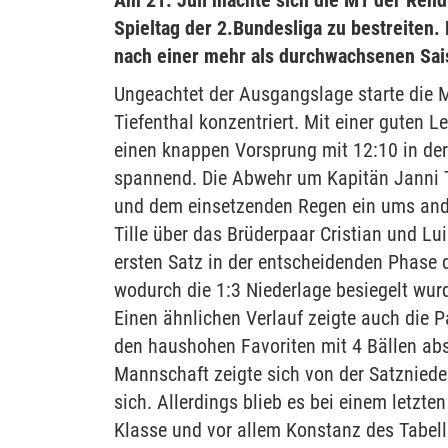
Am 21. Juli machte sich die M1 der Rendl
Spieltag der 2.Bundesliga zu bestreiten
nach einer mehr als durchwachsenen Sais
Ungeachtet der Ausgangslage starte die 
Tiefenthal konzentriert. Mit einer guten 
einen knappen Vorsprung mit 12:10 in der
spannend. Die Abwehr um Kapitän Janni Til
und dem einsetzenden Regen ein ums ande
Tille über das Brüderpaar Cristian und L
ersten Satz in der entscheidenden Phase 
wodurch die 1:3 Niederlage besiegelt wur
Einen ähnlichen Verlauf zeigte auch die 
den haushohen Favoriten mit 4 Bällen ab
Mannschaft zeigte sich von der Satzniede
sich. Allerdings blieb es bei einem letz
Klasse und vor allem Konstanz des Tabelle