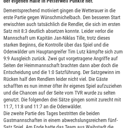
der eigenen Halle in Petterweil Punkte her.
Dementsprechend motiviert gingen die Wetterauer in die
erste Partie gegen Wünschmichelbach. Den besseren Start
erwischten auch tatsächlich die Rendler, die sich im ersten
Satz mit 8:3 deutlich absetzen konnte. Leider verlor die
Mannschaft um Kapitän Jan-Niklas Tille, trotz dieses
starken Beginns, die Kontrolle über das Spiel und die
Odenwälder um Hauptangreifer Tim Lutz kämpfte sich zum
9:9 Ausgleich zurück. Zwei gut vorgetragene Angriffe auf
Seiten der Heimmannschaft brachten dann aber doch die
Entscheidung und die 1:0 Satzführung. Der Satzgewinn im
Rücken half den Rendlern leider nicht viel. Die Gäste
schafften es nun immer öfter ihr eigenes Spiel aufzuziehen
und die Chancen auf der Seite vom TVR wurde zu selten
genutzt. Die folgenden drei Sätze gingen somit zurecht mit
11:7, 11:8 und 11:7 an die Odenwälder.
Die zweite Partie des Tages bestritten die beiden
Gastmannschaften in einem abwechslungsreichem fünf-
Satz Spiel. Am Ende hatte das Team aus Waibstadt die